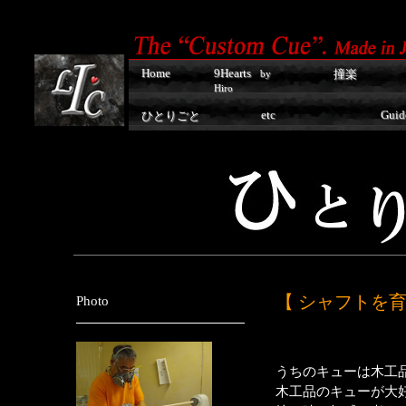
Home
9Hearts
撞楽
by
Hiro
etc
Guid
ひとりごと
【 シャフトを育
Photo
うちのキューは木工
木工品のキューが大