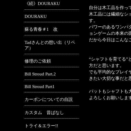
《続》DOURAKU
自分は木工品を作っ
木工品には繊細なシ
DOURAKU
す。
パワーのあるワンパ
蘇る青春＃1 改
ョンゲームの本来の
だから今日はこんな
Tadさんとの想い出（リペ
ア）
“シャフトを育てる
修理のご依頼
方だと思います。
でも平均的なプレイ
Bill Stroud Part.2
きたい大切な事だと
Bill Stroud Part1
バットもシャフトも
よろしくお願いしま
カーボンについての自説
カスタム 昔ばなし
トライ＆エラー!!