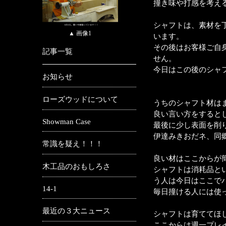
撞き味や打感を考え
シャフトは、素材を
▲ 画像1
います。
その後はお客様ご自
記事一覧
せん。
今日はこの後のシャ
お知らせ
ローズウッドについて
うちのシャフト材は
良い言い方をすると
Showman Case
最後に少し表面を削
伊達みきおだネ、同
常識を疑え！！！
良い材はここからが
木工品のおもしろさ
シャフトは消耗品と
う人は今日はここで
14-1
毎日撞ける人には使
最近の３大ニュース
シャフトは育ててほ
ここからは週一プレ