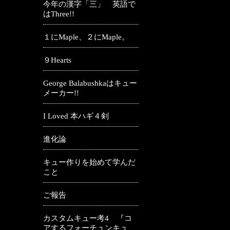
今年の漢字「三」 英語で
はThree!!
１にMaple、２にMaple。
９Hearts
George Balabushkaはキュー
メーカー!!
I Loved 本ハギ４剣
進化論
キュー作りを始めて学んだ
こと
ご報告
カスタムキュー考4 『コ
アするフォーチュンキュ