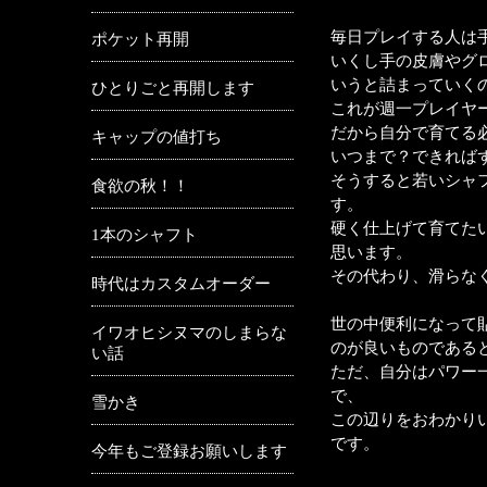
毎日プレイする人は
ポケット再開
いくし手の皮膚やグ
いうと詰まっていく
ひとりごと再開します
これが週一プレイヤ
だから自分で育てる
キャップの値打ち
いつまで？できれば
そうすると若いシャ
食欲の秋！！
す。
硬く仕上げて育てた
1本のシャフト
思います。
その代わり、滑らな
時代はカスタムオーダー
世の中便利になって
イワオヒシヌマのしまらな
のが良いものである
い話
ただ、自分はパワー
で、
雪かき
この辺りをおわかり
です。
今年もご登録お願いします