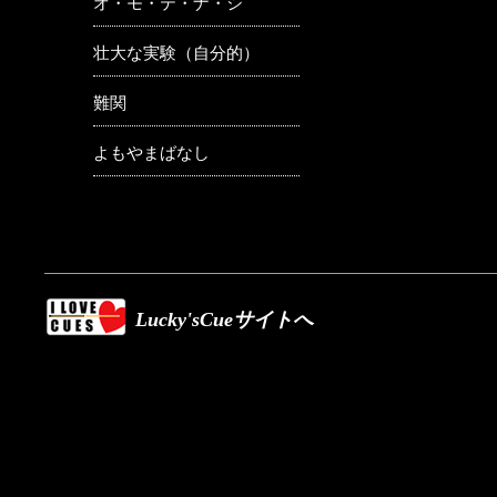
オ・モ・テ・ナ・シ
壮大な実験（自分的）
難関
よもやまばなし
Lucky'sCueサイトへ