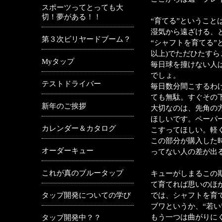
スポーツってとっても大
切！夢がある！！
“育てる”というこ
湿気から遠ざける、と
第３次ビリヤードブーム？
“シャフトを育てる”
以上)でただひたす
Myタップ
毎日球を撞けない人
でしょ。
テストドライバー
毎日数分間こするわけ
ても無駄。すぐその
新年のご挨拶
大切なのは、先角の
ほしいです。ペーパ
カレンダー＆カタログ
こすってほしい。軽
この部分が購入した
オーダーキュー
ってない人の差が出
これが真のブルータップ
キューがしまるこの
て育てれば思いのほ
タップ開発についての学び
では、シャフトを育
ブワというか、“若い
もう一つは曲がりに
タップ開発中？？