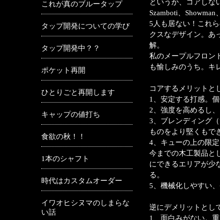
というか、コアしな
これが真のブルータップ
Szamboti、Show
5人も居ない！これら
タップ開発についての学び
クスなデザイン。あっ
解。
タップ開発中？？
私のメープルフロント
も愉しみのうち。キレ
ポケット再開
コアするメリットと
ひとりごと再開します
1、安定する打感。
2、強度を高めるし
キャップの値打ち
3、ブレンディング
ものをより堅くもで
食欲の秋！！
4、キューの上の限定
今までの木工製品と
1本のシャフト
にできるエリアが少
る。
時代はカスタムオーダー
5、機械化しやすい
イワオヒシヌマのしまらな
逆にデメリットとし
い話
1、面白みがない。