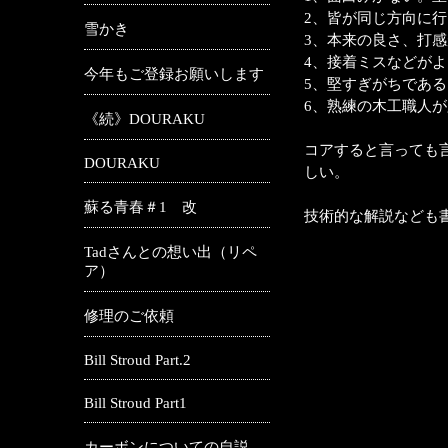
2、皆が同じ方向に行
雪かき
3、本来の良さ、打
4、接着ミスなどが
今年もご登録お願いします
5、堅すぎがちである
6、熟練の木工職人
《続》DOURAKU
コアすると言っても
DOURAKU
しい。
蘇る青春＃1 改
技術的な解説なども
Tadさんとの想い出（リペ
ア）
修理のご依頼
Bill Stroud Part.2
Bill Stroud Part1
カーボンについての自説