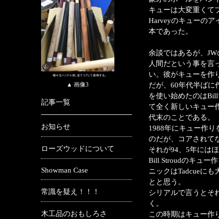
キューは大変重くて
Harveyのキュー
本であった。
余談ではあるが、JWの
人間だという事を言っ
い。彼がキューを作
▲ 画像3
だが、60年代半ば
を使い始めたのはBi
記事一覧
て全く新しいキュー
代末のことである。
お知らせ
1988年にキュー作り
のだが、コアされてな
ローズウッドについて
それが94、5年には
Bill Stroud
Showman Case
ニックはTadcue
とと思う。
常識を疑え！！！
シリアルで言うとそれ
く。
木工品のおもしろさ
この時期はキュー作