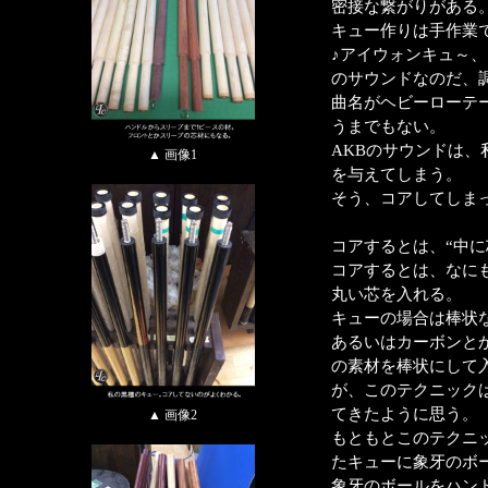
密接な繋がりがある
キュー作りは手作業
♪アイウォンキュ～
のサウンドなのだ、
曲名がヘビーローテ
うまでもない。
AKBのサウンドは
▲ 画像1
を与えてしまう。
そう、コアしてしまっ
コアするとは、“中に
コアするとは、なに
丸い芯を入れる。
キューの場合は棒状
あるいはカーボンと
の素材を棒状にして
が、このテクニック
てきたように思う。
▲ 画像2
もともとこのテクニック
たキューに象牙のボ
象牙のボールをハンドル