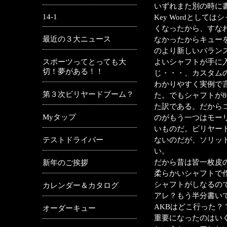
いずれまた別の時に
14-1
Key Wordとし
くなったから、すな
最近の３大ニュース
なかったからキュー
のより新しいバラン
スポーツってとっても大
よいシャフトが手に入らな
切！夢がある！！
じ・・・、カスタム
わかりやすく実例で言
第３次ビリヤードブーム？
た。でもシャフトが
た訳である。だから
Myタップ
のがもう一つはモーリ
いものだ。ビリヤー
テストドライバー
ないのだが、ソリッド
い。
だから昔は皆一枚皮
新年のご挨拶
柔らかいシャフトで
シャフトがしなるので
カレンダー＆カタログ
アレ？もう半分書い
AKBはどこ行った
オーダーキュー
重要になったのはい