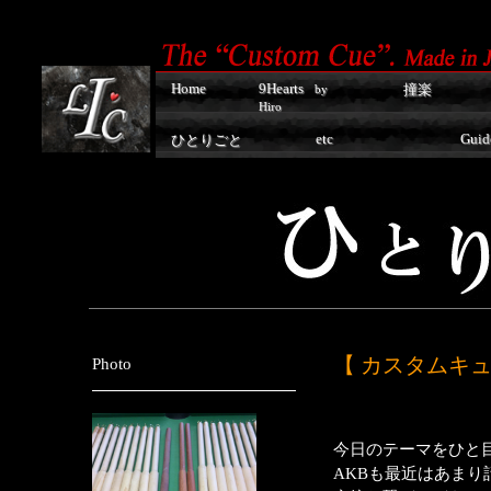
Home
9Hearts
撞楽
by
Hiro
etc
Guid
ひとりごと
【 カスタムキ
Photo
今日のテーマをひと
AKBも最近はあまり