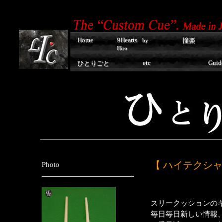
Home
9Hearts
撞楽
by
Hiro
etc
Guid
ひとりごと
【 ハイテクシ
Photo
スリークッションの
毎日毎日新しい情報