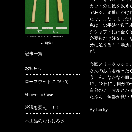
カットの回数を数え
である。旋盤にかけた
たり、またしまった
私はこの手法で数千
クシャフトには全く
必要数だけ注文し、な
▲ 画像2
分に足りる！！場所
だ。
記事一覧
今回スリークッショ
お知らせ
さんのお店を廻った
うーん、なかなか面
ローズウッドについて
17、18日には自分
自分のノーマルとハ
Showman Case
たぶん、全部が良い
常識を疑え！！！
By Lucky
木工品のおもしろさ