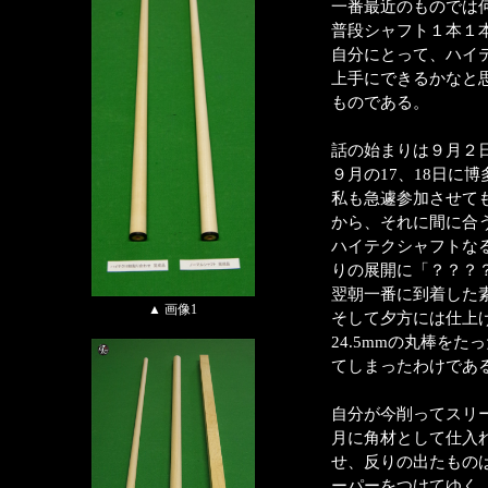
一番最近のものでは
普段シャフト１本１
自分にとって、ハイ
上手にできるかなと
ものである。
話の始まりは９月２
９月の17、18日に
私も急遽参加させて
から、それに間に合
ハイテクシャフトな
りの展開に「？？？
翌朝一番に到着した
▲ 画像1
そして夕方には仕上
24.5mmの丸棒をた
てしまったわけであ
自分が今削ってスリ
月に角材として仕入
せ、反りの出たもの
ーパーをつけてゆく