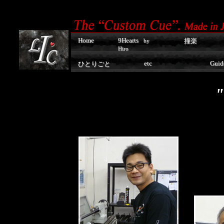
Home
9Hearts
撞楽
by
Hiro
etc
Guid
ひとりごと
"