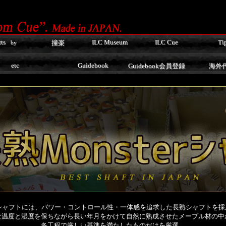
ts
ILC Museum
ILC Cue
Ti
撞楽
by
etc
Guidebook
Guidebook会員登録
海外
の標準シャフトには、パワー・コントロール性・一体感を追求した長熟シャフトを
な温度と湿度を保ちながら長い年月をかけて自然に熟成させたメープル材の中
各工程で厳しい基準を満たしたものだけを厳選。