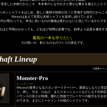
て安定した木材だからこそ、木本来のしなやかさと豊かな響きを備えたシャフ
ーボンシャフトをはじめ、新しい素材や技術が次々と登場する時代だからこ
9Heartsはあえて良質な木材シャフトを追求し続けています。
時代が変わっても、本当に良いものの価値は変わらないと信じているからです
れほど手間がかかっても、どれほど時間が必要でも、効率より品質を優先す
最高の一本を作りたい。
その想いが、私たちのものづくりの原点です。
aft Lineup
※標準スペッ
Monster-Pro
モンスタープロ
9Heartsの基準となるスタンダードテーパー。適度なしなりと安
り、押し、引き、ひねり、またスタンショットなどにも十分対応
バランスの良さが特徴。優れた性能でプレーヤーの能力を引き出
ができる、まさにトーナメント仕様のシャフトです。