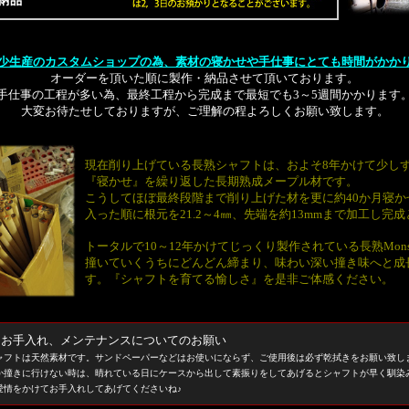
少生産のカスタムショップの為、素材の寝かせや手仕事にとても時間がかか
オーダーを頂いた順に製作・納品させて頂いております。
手仕事の工程が多い為、最終工程から完成まで最短でも3～5週間かかります
大変お待たせしておりますが、ご理解の程よろしくお願い致します。
現在削り上げている長熟シャフトは、およそ8年かけて少し
『寝かせ』を繰り返した長期熟成メープル材です。
こうしてほぼ最終段階まで削り上げた材を更に約40か月寝か
入った順に根元を21.2～4㎜、先端を約13mmまで加工し完
トータルで10～12年かけてじっくり製作されている長熟Mons
撞いていくうちにどんどん締まり、味わい深い撞き味へと成
す。『シャフトを育てる愉しさ』を是非ご体感ください。
 お手入れ、メンテナンスについてのお願い
ャフトは天然素材です。サンドペーパーなどはお使いにならず、ご使用後は必ず乾拭きをお願い致し
か撞きに行けない時は、晴れている日にケースから出して素振りをしてあげるとシャフトが早く馴染
愛情をかけてお手入れしてあげてくださいね♪