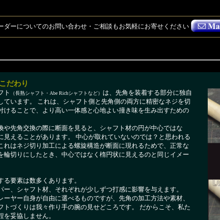
ーダーについてのお問い合わせ・ご相談もお気軽にお寄せください
こだわり
フト
は、先角を装着する部分に独自
（長熟シャフト・Abe Richシャフトなど）
しています。 これは、シャフト側と先角側の両方に精密なネジを切
付けることで、より高い一体感と心地よい撞き味を生み出すための
換や先角交換の際に断面を見ると、シャフト材の円が中心ではな
に見えることがあります。 中心が取れていないのでは？と思われる
これはネジ切り加工による螺旋構造が断面に現れるためで、正常な
を輪切りにしたとき、中心ではなく楕円状に見えるのと同じイメー
する要素は数多くあります。
パー、シャフト材、それぞれが少しずつ打感に影響を与えます。
レーヤー自身が自由に選べるものですが、先角の加工方法や素材、
フトづくりは我々作り手の腕の見せどころです。 だからこそ、私た
程を妥協しません。