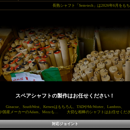
長熟シャフト「Sem-tech」は2026年6月
スペアシャフトの製作はお任せください！
Ginacue、SouthWest、Kersenはもちろん、TADやMcWorter、Lambros、
noや国産メーカーのAdam、Mezzも… 大切な相棒のシャフトはお任せくだ
対応ジョイント