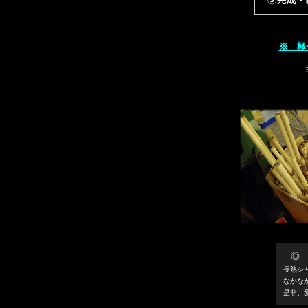
※ 極
◎
長熟シ
なかな
是非、