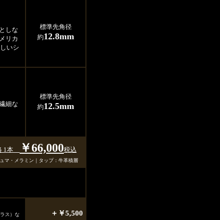
標準先角径
としな
12.8mm
約
メリカ
新しいシ
標準先角径
繊細な
12.5mm
約
￥66,000
格 1本
税込
：ジュマ・メラミン｜タップ：牛革積層
＋￥5,500
プラス）な