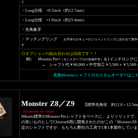
ど
・Long仕様 +0.5inch（約12.7mm）
・Long仕様 +1.0inch（約25.4mm）
・先角象牙
・マッチングリング
お手持ちのキューのジョイントリングに合わせて製作
す
◎オプションの組み合わせは自由です！！
例） Monster Pro+
を1インチロング
（モンスタープロの先端中空）
→ シャフト代￥66,000＋中空加工￥5,500＋￥5,500
長熟Monsterシャフトのカスタムオーダーは
Monster Z8／Z9
【標準先角径 約12.0～12.5m
（Exclusively for China）
9Hearts標準のMonster Proシャフトをベースに、よりソリッ
の良いものとしてChinese8用に開発されたのがこの「Monster-Z8」
定のシャフトですが、もちろん弊社の工房で1本1本製作していま