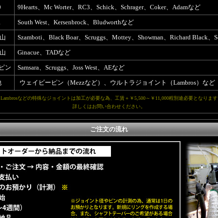
0
9Hearts、Mc Worter、RC3、Schick、Schrager、Coker、Adamなど
1
South West、Kersenbrock、Bludworthなど
4山
Szamboti、Black Boar、Scruggs、Mottey、Showman、Richard Black
8山
Ginacue、TADなど
ピン
Samsara、Scruggs、Joss West、AEなど
他
ウェイビーピン（Mezzなど）、ウルトラジョイント（Lambros）など
Lambrosなどの特殊なジョイントは加工が必要な為、工賃＋￥5,500～￥11,000程別途必要となりま
詳しくはお問い合わせください。
ご注文の流れ