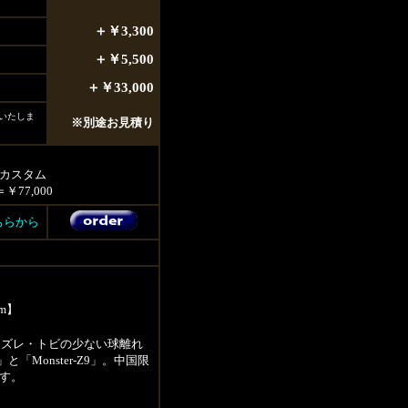
＋￥3,300
＋￥5,500
＋￥33,000
いたしま
※別途お見積り
にカスタム
＝
￥77,000
こちらから
m】
ドで、ズレ・トビの少ない球離れ
と「Monster-Z9」。中国限
す。