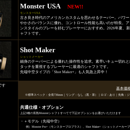
Monster USA
NEW!!
モンスターUSA
古き良き時代のアメリカンカスタムを思わせるテーパー。パワー
やかさのバランスに優れ、コントロール性能も高いのが特長。ア
ンスタイルのプレーを好むプレーヤーにおすすめ。2026年夏、
ャフトです。
Shot Maker
ショットメーカー
細身のテーパーによる優れた操作性を追求。素早いキュー切れと
タッチを重視するプレーヤーに最適のシャフトです。
先端中空タイプの「Shot Maker+」も人気急上昇中！
です
基本価
※標準スペック：全長736mm｜リング：なし（黒・茶）｜ロゴ：あり｜先角
共通仕様・オプション
上記3種の長熟Monsterシャフトすべてで下記オプションをお選びいただけます
・＋モデル（先端中空）
例）Monster Pro+（モンスタープロプラス）、Shot Maker+（ショットメーカー