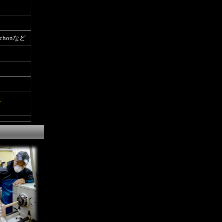
、Schonなど
す。