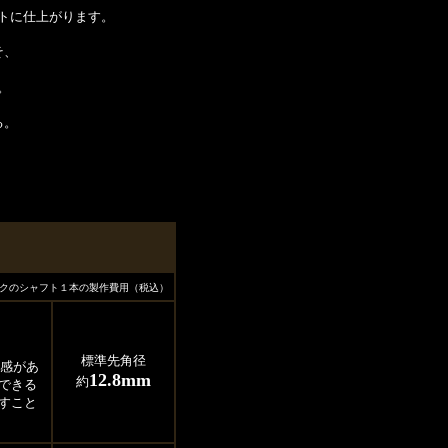
トに仕上がります。
そ、
。
る。
クのシャフト１本の製作費用（税込）
標準先角径
定感があ
12.8mm
約
できる
すこと