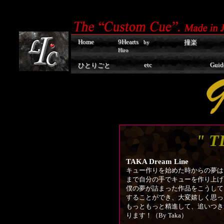
Home
9Hearts
撞楽
by
Hiro
etc
Guid
ひとりごと
" T
TAKA Dream Line
キュー作りを始めた時からの夢は
まで自分の手でキューを作り上げ
僕の夢が詰まった作品をこうして
することができ、大変嬉しく思っ
もっともっと精進して、追いつき
ります！（By Taka）