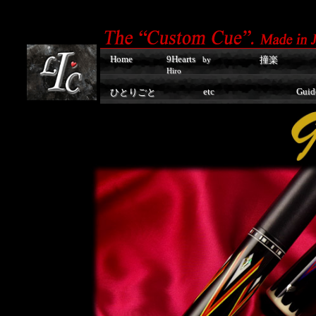
Home
9Hearts
撞楽
by
Hiro
etc
Guid
ひとりごと