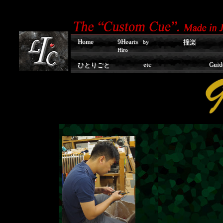
Home
9Hearts
撞楽
by
Hiro
etc
Guid
ひとりごと