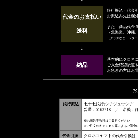
銀行振込・代金
お振込み先は欄
代金のお支払い
また、商品代金３
送料
（北海道、沖縄、
（グッズなど、レター
↓
基本的にクロネ
納品
ご入金確認後速
お急ぎの方はお
お
銀行振込
七十七銀行(シチジュウシチ) 
普通：5162718 ／ 名義
※お振込手数料はご負担ください
※ご注文のキャンセル等によるご返金
代金引換
クロネコヤマトの代金引換は