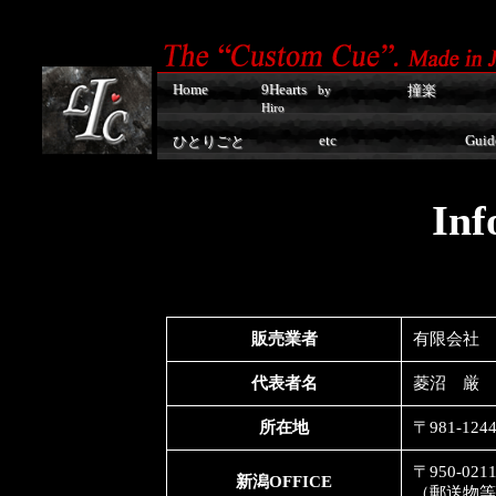
Home
9Hearts
撞楽
by
Hiro
etc
Guid
ひとりごと
Inf
販売業者
有限会社 
代表者名
菱沼 厳
所在地
〒981-1
〒950-0
新潟OFFICE
（郵送物等