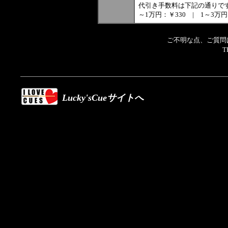
代引き手数料は下記の通りで
～1万円：￥330 | 1～3万円：
ご不明な点、ご質問
T
Lucky'sCueサイトへ